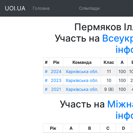
UOI.UA
Головна
Олімпіади
Пермяков Іл
Участь на
Всеукр
інф
#
Рік
Команда
Клас
A
#
2024
Харківська обл.
11
100
1
#
2023
Харківська обл.
10
100
2
#
2021
Харківська обл.
9 (8)
100
Участь на
Міжна
інф
Рік
A
B
C
D