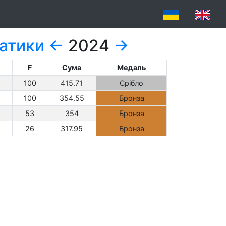
атики
←
2024
→
F
Сума
Медаль
100
415.71
Срібло
100
354.55
Бронза
53
354
Бронза
26
317.95
Бронза