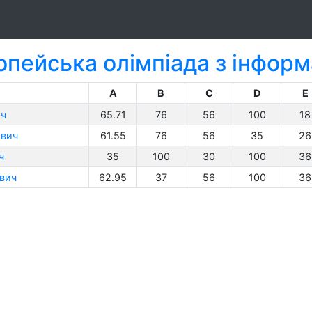
пейська олімпіада з інформ
A
B
C
D
E
ич
65.71
76
56
100
18
ович
61.55
76
56
35
26
ч
35
100
30
100
36
вич
62.95
37
56
100
36