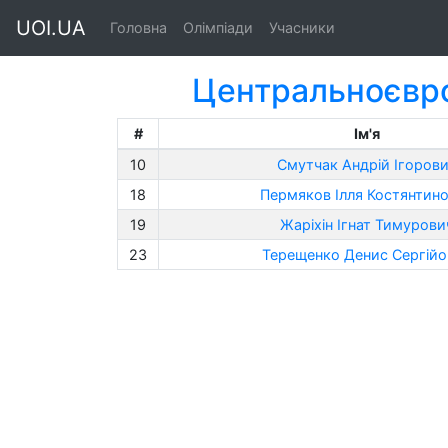
UOI.UA
Головна
Олімпіади
Учасники
Центральноєвро
#
Ім'я
10
Смутчак Андрій Ігоров
18
Пермяков Ілля Костянтин
19
Жаріхін Ігнат Тимурови
23
Терещенко Денис Сергійо