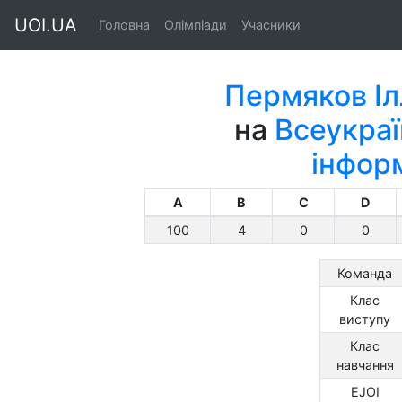
UOI.UA
Головна
Олімпіади
Учасники
Пермяков Іл
на
Всеукраї
інфор
A
B
C
D
100
4
0
0
Команда
Клас
виступу
Клас
навчання
EJOI