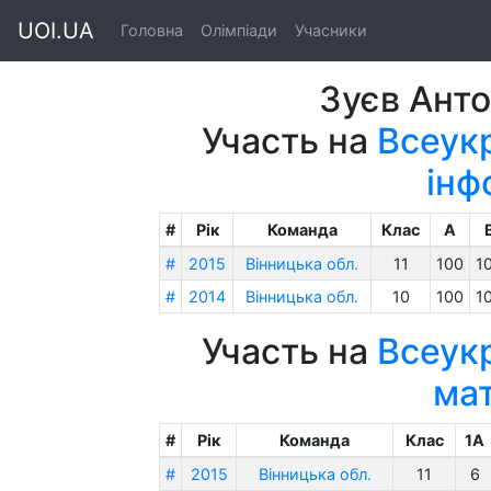
UOI.UA
Головна
Олімпіади
Учасники
Зуєв Ант
Участь на
Всеукр
інф
#
Рік
Команда
Клас
A
#
2015
Вінницька обл.
11
100
1
#
2014
Вінницька обл.
10
100
1
Участь на
Всеукр
ма
#
Рік
Команда
Клас
1A
#
2015
Вінницька обл.
11
6