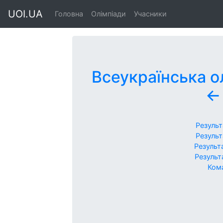
UOI.UA
Головна
Олімпіади
Учасники
Всеукраїнська о
←
Результ
Результ
Результ
Результ
Кома