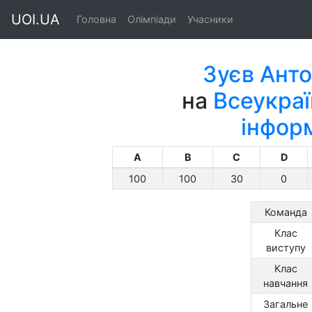
UOI.UA
Головна
Олімпіади
Учасники
Зуєв Ант
на
Всеукраї
інфор
A
B
C
D
100
100
30
0
Команда
Клас
виступу
Клас
навчання
Загальне