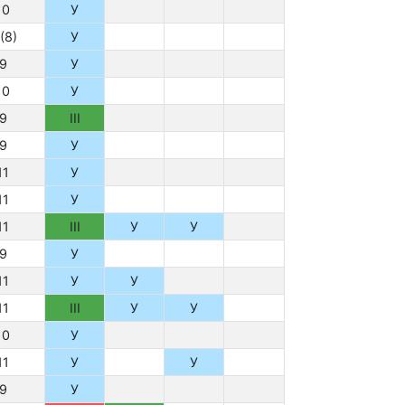
10
У
(8)
У
9
У
10
У
9
III
9
У
11
У
11
У
11
III
У
У
9
У
11
У
У
11
III
У
У
10
У
11
У
У
9
У