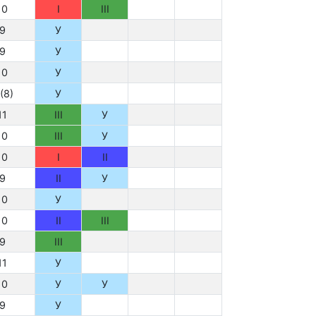
10
I
III
9
У
9
У
10
У
(8)
У
11
III
У
10
III
У
10
I
II
9
II
У
10
У
10
II
III
9
III
11
У
10
У
У
9
У