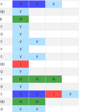
11
II
II
У
(8)
У
9
III
11
У
10
У
11
У
У
11
У
11
У
У
(8)
I
10
У
11
III
III
III
10
У
11
II
II
I
У
(8)
III
III
10
У
У