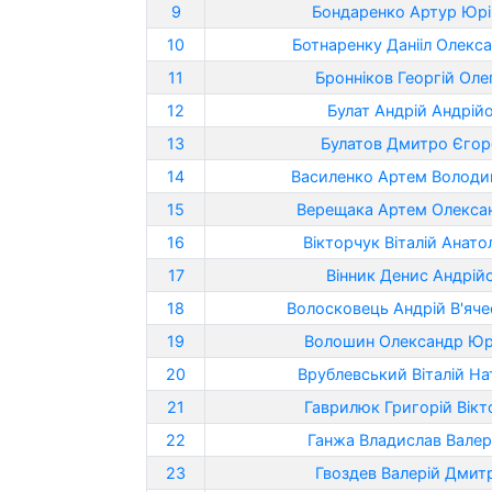
9
Бондаренко Артур Юр
10
Ботнаренку Данііл Олекс
11
Бронніков Георгій Оле
12
Булат Андрій Андрій
13
Булатов Дмитро Єго
14
Василенко Артем Волод
15
Верещака Артем Олекса
16
Вікторчук Віталій Анато
17
Вінник Денис Андрій
18
Волосковець Андрій В'яч
19
Волошин Олександр Юр
20
Врублевський Віталій Н
21
Гаврилюк Григорій Вік
22
Ганжа Владислав Валер
23
Гвоздев Валерій Дмит