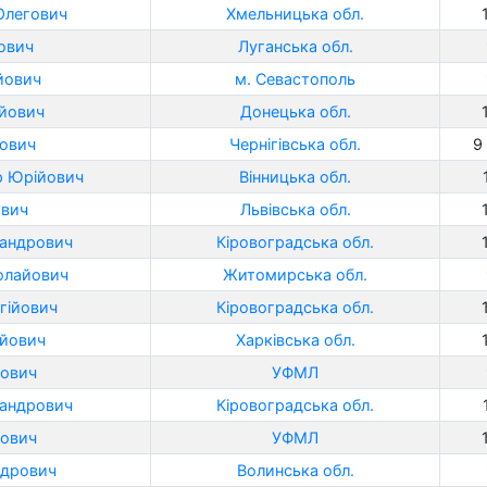
Олегович
Хмельницька обл.
ович
Луганська обл.
йович
м. Севастополь
йович
Донецька обл.
ович
Чернігівська обл.
9 
р Юрійович
Вінницька обл.
ович
Львівська обл.
сандрович
Кіровоградська обл.
олайович
Житомирська обл.
гійович
Кіровоградська обл.
ійович
Харківська обл.
йович
УФМЛ
сандрович
Кіровоградська обл.
рович
УФМЛ
ндрович
Волинська обл.