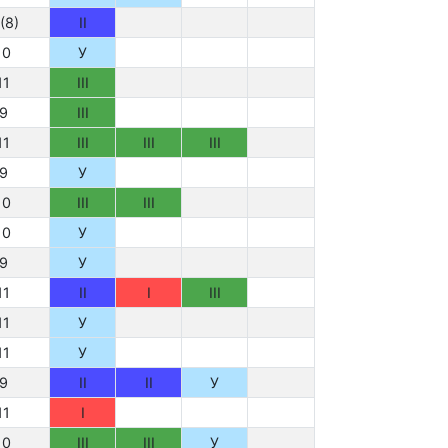
(8)
II
10
У
11
III
9
III
11
III
III
III
9
У
10
III
III
10
У
9
У
11
II
I
III
11
У
11
У
9
II
II
У
11
I
10
III
III
У