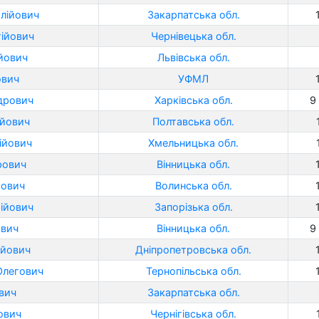
олійович
Закарпатська обл.
ійович
Чернівецька обл.
йович
Львівська обл.
ович
УФМЛ
ндрович
Харківська обл.
9 
ійович
Полтавська обл.
ійович
Хмельницька обл.
рович
Вінницька обл.
йович
Волинська обл.
ійович
Запорізька обл.
ович
Вінницька обл.
9 
ійович
Дніпропетровська обл.
Олегович
Тернопільська обл.
ович
Закарпатська обл.
ович
Чернігівська обл.