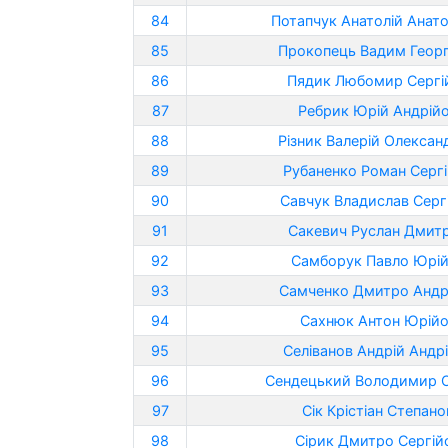
84
Потапчук Анатолій Анат
85
Прокопець Вадим Георг
86
Пядик Любомир Сергі
87
Ребрик Юрій Андрій
88
Різник Валерій Олекса
89
Рубаненко Роман Серг
90
Савчук Владислав Серг
91
Сакевич Руслан Дмит
92
Самборук Павло Юрі
93
Самченко Дмитро Андр
94
Сахнюк Антон Юрій
95
Селіванов Андрій Андр
96
Сендецький Володимир 
97
Сік Крістіан Степан
98
Сірик Дмитро Сергій