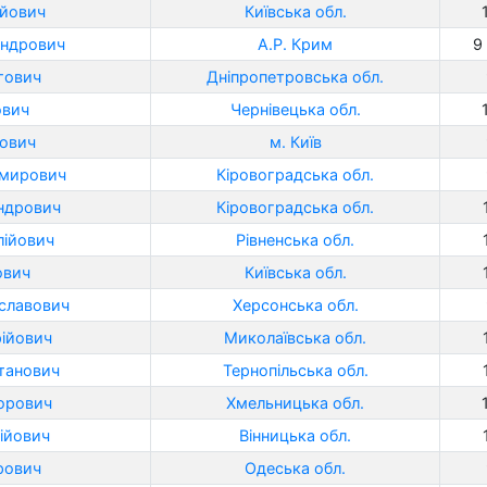
ійович
Київська обл.
андрович
А.Р. Крим
9 
гович
Дніпропетровська обл.
ович
Чернівецька обл.
рович
м. Київ
имирович
Кіровоградська обл.
ндрович
Кіровоградська обл.
лійович
Рівненська обл.
ович
Київська обл.
еславович
Херсонська обл.
ійович
Миколаївська обл.
атанович
Тернопільська обл.
торович
Хмельницька обл.
ійович
Вінницька обл.
рович
Одеська обл.