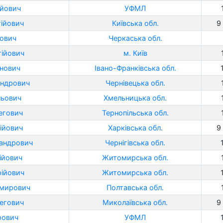
ійович
УФМЛ
гійович
Київська обл.
9 
йович
Черкаська обл.
ійович
м. Київ
нович
Івано-Франківська обл.
андрович
Чернівецька обл.
льович
Хмельницька обл.
егович
Тернопільська обл.
ійович
Харківська обл.
9 
андрович
Чернігівська обл.
ійович
Житомирська обл.
ійович
Житомирська обл.
имирович
Полтавська обл.
егович
Миколаївська обл.
9 
рович
УФМЛ