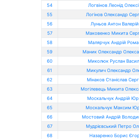
54
Логвінов Леонід Олекс
55
Логінов Олександр Сер
56
Луньов Антон Валері
57
Маковенко Микита Серг
58
Малярчук Андрій Рома
59
Маник Олександр Олекс
60
Миколюк Руслан Васи
61
Микулич Олександр Ол
62
Мінаков Станіслав Серг
63
Могілевець Микита Олекс
64
Москальчук Андрій Юр
65
Москальчук Максим Юр
66
Мостовий Андрій Волод
67
Мудрієвський Петро Ол
68
Назаренко Борис Єго