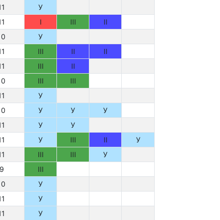
11
У
11
I
III
II
10
У
11
III
II
II
11
III
II
10
III
III
11
У
10
У
У
У
11
У
У
11
У
III
II
У
11
III
III
У
9
III
10
У
11
У
11
У