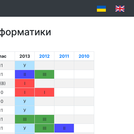
інформатики
лас
2013
2012
2011
2010
11
У
11
II
III
(8)
I
10
I
I
10
У
11
У
11
III
III
11
У
III
II