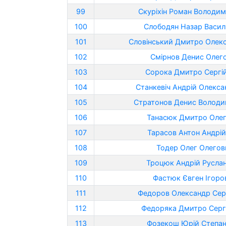
99
Скуріхін Роман Володи
100
Слободян Назар Васил
101
Словінський Дмитро Олек
102
Смірнов Денис Олег
103
Сорока Дмитро Сергі
104
Станкевіч Андрій Олекс
105
Стратонов Денис Волод
106
Танасюк Дмитро Оле
107
Тарасов Антон Андрі
108
Тодер Олег Олегов
109
Троцюк Андрій Русла
110
Фастюк Євген Ігоро
111
Федоров Олександр Сер
112
Федоряка Дмитро Серг
113
Фозекош Юрій Степа