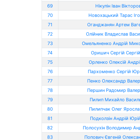
69
Нікулін Іван Вікторо
70
Новохацький Тарас Іг
71
Оганджанян Артем Ваг
72
Олійник Владислав Вас
73
Омельяненко Андрій Мик
74
Оришич Сергій Сергі
75
Орленко Олексій Андр
76
Пархоменко Сергій Юр
77
Пенко Олександр Валер
78
Першин Радомир Валер
79
Пилип Михайло Васил
80
Пилипчак Олег Яросла
81
Подколзін Андрій Юрі
82
Полосухін Володимир Ан
83
Попович Євгеній Олекса