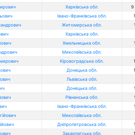
мирович
Харківська обл.
9 
ьович
Івано-Франківська обл.
сандрович
Житомирська обл.
ович
Харківська обл.
йович
Хмельницька обл.
андрович
Миколаївська обл.
имирович
Кіровоградська обл.
гович
Донецька обл.
йович
Львівська обл.
ич
Донецька обл.
нович
Рівненська обл.
вич
Івано-Франківська обл.
гійович
Миколаївська обл.
ійович
Дніпропетровська обл.
нович
Закарпатська обл.