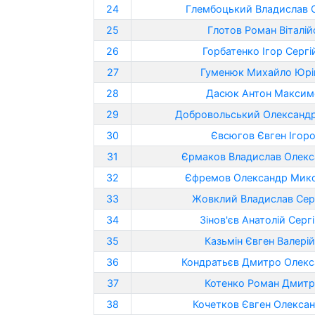
24
Глембоцький Владислав 
25
Глотов Роман Віталій
26
Горбатенко Ігор Сергі
27
Гуменюк Михайло Юрі
28
Дасюк Антон Максим
29
Добровольський Олександ
30
Євсюгов Євген Ігор
31
Єрмаков Владислав Олек
32
Єфремов Олександр Мик
33
Жовклий Владислав Сер
34
Зінов'єв Анатолій Серг
35
Казьмін Євген Валері
36
Кондратьєв Дмитро Олек
37
Котенко Роман Дмит
38
Кочетков Євген Олекса