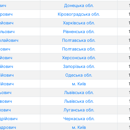
вич
Донецька обл.
орович
Кіровоградська обл.
ейович
Харківська обл.
ильович
Рівненська обл.
олайович
Полтавська обл.
йович
Полтавська обл.
ійович
Херсонська обл.
ійович
Запорізька обл.
ійович
Одеська обл.
ійович
м. Київ
ьович
Львівська обл.
вович
Львівська обл.
йович
Луганська обл.
дрійович
Черкаська обл.
ндрович
м. Київ