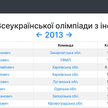
сеукраїнської олімпіади з 
←
2013
→
Команда
К
янович
Закарпатська обл.
сович
УФМЛ
олайович
Харківська обл.
9 
лович
Харківська обл.
йович
Луганська обл.
вич
Одеська обл.
манович
Запорізька обл.
вович
Кіровоградська обл.