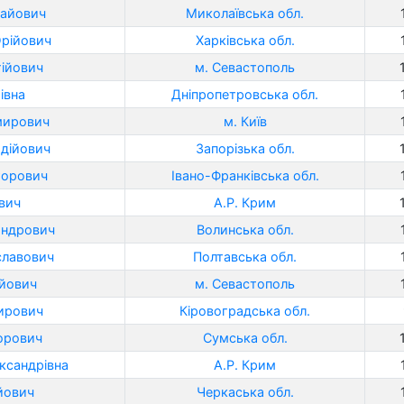
лайович
Миколаївська обл.
рійович
Харківська обл.
ійович
м. Севастополь
івна
Дніпропетровська обл.
мирович
м. Київ
адійович
Запорізька обл.
торович
Івано-Франківська обл.
вич
А.Р. Крим
андрович
Волинська обл.
славович
Полтавська обл.
йович
м. Севастополь
ирович
Кіровоградська обл.
орович
Сумська обл.
ксандрівна
А.Р. Крим
йович
Черкаська обл.