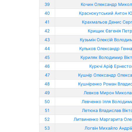
39
Кочин Олександр Мико
40
Краснокутський Антон Ю
41
Крахмальов Денис Серг
42
Крищик Євгенія Петр
43
Кузьмін Олексій Володи
44
Кульков Олександр Генн
45
Куриляк Володимир Вік
46
Куркчі Аріф Ернесто
47
Кушнір Олександр Олекс
48
Кушніренко Роман Влади
49
Левков Мирон Микола
50
Левченко Ілля Володим
51
Летюка Владислав Вікт
52
Литвиненко Маргарита Оле
53
Логвін Михайло Андрі