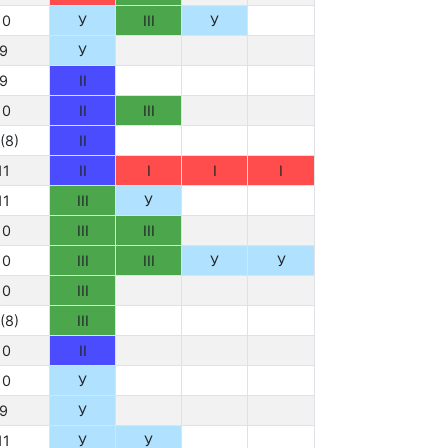
10
У
III
У
9
У
9
II
10
II
III
(8)
II
11
II
I
I
I
11
III
У
10
III
III
10
III
III
У
У
10
III
(8)
III
10
II
10
У
9
У
11
У
У