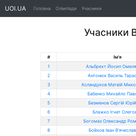
UOI.UA
Головна
Олімпіади
Учасники
Учасники В
#
Ім'я
1
Альбрехт Йосип Омел
2
Антонюк Василь Тара
3
Асландуков Матвій Мик
4
Бабенко Михайло Пав
5
Безменов Сергій Юрі
6
Блажко Ігнат Олего
7
Богомаз Олександр Ро
8
Бойков Іван В'ячесла