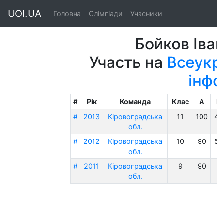
UOI.UA
Головна
Олімпіади
Учасники
Бойков Іва
Участь на
Всеукр
інф
#
Рік
Команда
Клас
A
#
2013
Кіровоградська
11
100
обл.
#
2012
Кіровоградська
10
90
обл.
#
2011
Кіровоградська
9
90
обл.