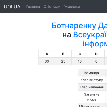
UOI.UA
Головна
Олімпіади
Учасники
Ботнаренку Да
на
Всеукраї
інфор
A
B
C
D
60
25
10
0
Команда
Клас виступу
Клас навчання
Загальне
місце
Місце по класу