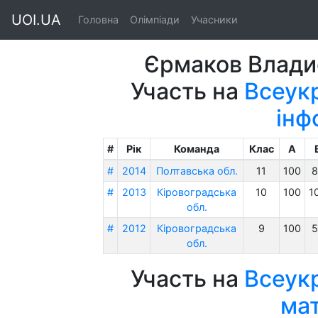
UOI.UA
Головна
Олімпіади
Учасники
Єрмаков Влади
Участь на
Всеукр
інф
#
Рік
Команда
Клас
A
#
2014
Полтавська обл.
11
100
8
#
2013
Кіровоградська
10
100
1
обл.
#
2012
Кіровоградська
9
100
5
обл.
Участь на
Всеукр
ма