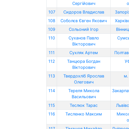
Сергійович
о
107
Сидоров Владислав
Запорі
108
Соболєв Євген Якович
Харків
109
Сольоний Ігор
Вінниц
110
Суханов Павло
Сумсь
Вікторович
111
Сухляк Артем
Полтав
112
Танцюра Богдан
У
Вікторович
113
Твердохліб Ярослав
м.
Олегович
114
Тереля Микола
Закарпа
Васильович
115
Теслюк Тарас
Львівс
116
Тисленко Максим
Микол
о
117
Тімашов Михайло
Дніпроп