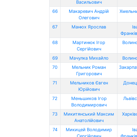
Васильович
66
Макаревич Андрій
Хмельни
Олегович
67
Манюх Ярослав
Ів
Франків
68
Мартинюк Ігор
Волинс
Сергійович
69
Мачулка Михайло
Волинс
70
Мельник Роман
Закарпа
Григорович
71
Мельников Євген
Донец
Юрійович
72
Меньшиков Ігор
Львівс
Володимирович
73
Микитянський Максим
Харків
Анатолійович
74
Микицей Володимир
Ів
Сергійович
Франків