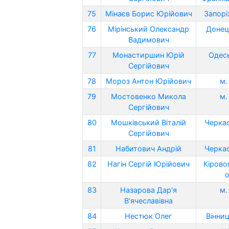
75
Мінаєв Борис Юрійович
Запорі
76
Мірінський Олександр
Донец
Вадимович
77
Монастиршин Юрій
Одесь
Сергійович
78
Мороз Антон Юрійович
м.
79
Мостовенко Микола
м.
Сергійович
80
Мошківський Віталій
Черкас
Сергійович
81
Набитович Андрій
Черкас
82
Нагін Сергій Юрійович
Кірово
о
83
Назарова Дар'я
м.
В'ячеславівна
84
Нестюк Олег
Вінниц