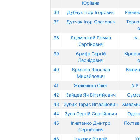
Юріївна
36
Дубчук Ігор Ігорович
Рівнен
37
Дутчак Ігор Олегович
Терно
о
38
Єдемський Роман
м.
Сергійович
39
Єрифа Сергій
Кірово
Леонідович
о
40
Єрмілов Ярослав
Вінниц
Михайлович
41
Желенков Олег
А.Р
42
Зайцев Ян Віталійович
Сумсь
43
Зубик Тарас Віталійович
Хмельни
44
Зуєв Сергій Сергійович
Одесь
45
Ігнатенко Дмитро
Полтав
Сергійович
46
Ігнатюк Віталій
У