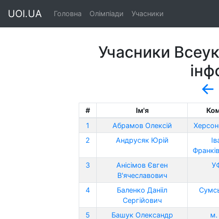
UOI.UA
Головна
Олімпіади
Учасники
Учасники Всеук
інф
←
#
Ім'я
Ко
1
Абрамов Олексій
Херсон
2
Андрусяк Юрій
Ів
Франків
3
Анісімов Євген
У
В'ячеславович
4
Баленко Данііл
Сумсь
Сергійович
5
Башук Олександр
м.