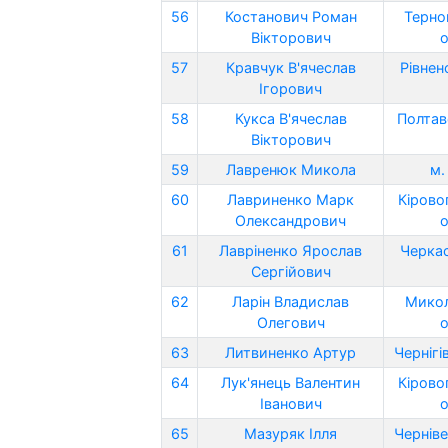
56
Костанович Роман
Терно
Вікторович
о
57
Кравчук В'ячеслав
Рівнен
Ігорович
58
Кукса В'ячеслав
Полтав
Вікторович
59
Лавренюк Микола
м.
60
Лавриненко Марк
Кірово
Олександрович
о
61
Лавріненко Ярослав
Черкас
Сергійович
62
Ларін Владислав
Микол
Олегович
о
63
Литвиненко Артур
Чернігі
64
Лук'янець Валентин
Кірово
Іванович
о
65
Мазуряк Ілля
Черніве