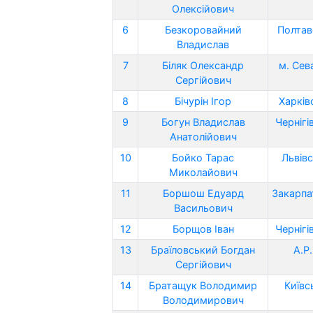
Олексійович
6
Безкоровайний
Полтав
Владислав
7
Біляк Олександр
м. Сев
Сергійович
8
Бічурін Ігор
Харків
9
Богун Владислав
Чернігі
Анатолійович
10
Бойко Тарас
Львівс
Миколайович
11
Боршош Едуард
Закарпа
Васильович
12
Борщов Іван
Чернігі
13
Браїловський Богдан
А.Р
Сергійович
14
Братащук Володимир
Київс
Володимирович