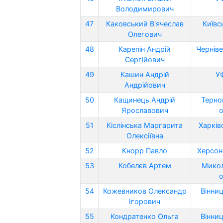
Володимирович
47
Каковський В'ячеслав
Київс
Олегович
48
Карепін Андрій
Черніве
Сергійович
49
Кашин Андрій
У
Андрійович
50
Кащинець Андрій
Терно
Ярославович
о
51
Кіслінська Маргарита
Харків
Олексіївна
52
Кнорр Павло
Херсон
53
Кобелєв Артем
Микол
о
54
Кожевников Олександр
Вінниц
Ігорович
55
Кондратенко Ольга
Вінниц