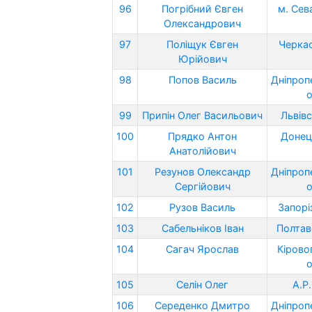
96
Погрібний Євген
м. Сев
Олександрович
97
Поліщук Євген
Черкас
Юрійович
98
Попов Василь
Дніпроп
о
99
Припін Олег Васильович
Львівс
100
Прядко Антон
Донец
Анатолійович
101
Резунов Олександр
Дніпроп
Сергійович
о
102
Рузов Василь
Запорі
103
Сабельніков Іван
Полтав
104
Сагач Ярослав
Кірово
о
105
Селін Олег
А.Р
106
Середенко Дмитро
Дніпроп