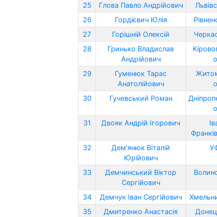
25
Глова Павло Андрійович
Львівс
26
Гордієвич Юлія
Рівнен
27
Горішній Олексій
Черкас
28
Гринько Владислав
Кірово
Андрійович
о
29
Гуменюк Тарас
Жито
Анатолійович
о
30
Гучевський Роман
Дніпроп
о
31
Двояк Андрій Ігорович
Ів
Франків
32
Дем'янюк Віталій
У
Юрійович
33
Демчинський Віктор
Волинс
Сергійович
34
Демчук Іван Сергійович
Хмельни
35
Дмитренко Анастасія
Донец