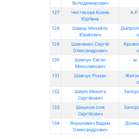
Володимирович
127
Чистякова Ксенія
А.Р
Юріївна
128
Швець Михайло
Дніпроп
Юрійович
о
129
Шевченко Сергій
Кірово
Олександрович
о
130
Шевчук Євген
м.
Миколайович
131
Шевчук Роман
Жито
о
132
Ширін Микита
Запорі
Сергійович
133
Шишков Ілля
Запорі
Сергійович
134
Янушкевич Вадим
Донец
Олександрович