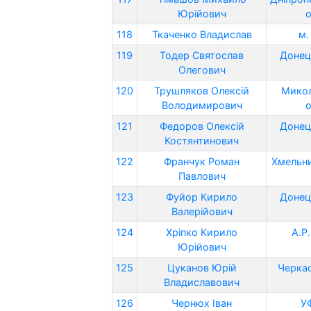
Юрійович
о
118
Ткаченко Владислав
м.
119
Тодер Святослав
Донец
Олегович
120
Трушляков Олексій
Микол
Володимирович
о
121
Федоров Олексій
Донец
Костянтинович
122
Франчук Роман
Хмельни
Павлович
123
Фуйор Кирило
Донец
Валерійович
124
Хріпко Кирило
А.Р
Юрійович
125
Цуканов Юрій
Черкас
Владиславович
126
Чернюх Іван
У