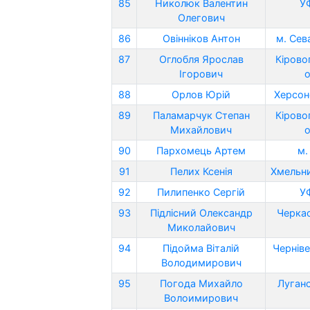
85
Николюк Валентин
У
Олегович
86
Овінніков Антон
м. Сев
87
Оглобля Ярослав
Кірово
Ігорович
о
88
Орлов Юрій
Херсон
89
Паламарчук Степан
Кірово
Михайлович
о
90
Пархомець Артем
м.
91
Пелих Ксенія
Хмельни
92
Пилипенко Сергій
У
93
Підлісний Олександр
Черкас
Миколайович
94
Підойма Віталій
Черніве
Володимирович
95
Погода Михайло
Луганс
Волоимирович