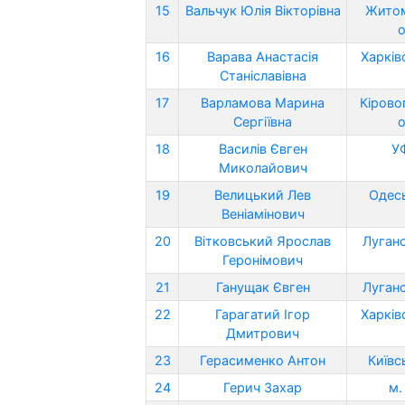
15
Вальчук Юлія Вікторівна
Жито
о
16
Варава Анастасія
Харків
Станіславівна
17
Варламова Марина
Кірово
Сергіївна
о
18
Василів Євген
У
Миколайович
19
Велицький Лев
Одесь
Веніамінович
20
Вітковський Ярослав
Луганс
Геронімович
21
Ганущак Євген
Луганс
22
Гарагатий Ігор
Харків
Дмитрович
23
Герасименко Антон
Київс
24
Герич Захар
м.