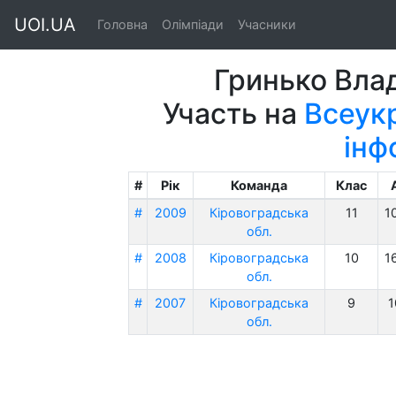
UOI.UA
Головна
Олімпіади
Учасники
Гринько Вла
Участь на
Всеукр
інф
#
Рік
Команда
Клас
#
2009
Кіровоградська
11
1
обл.
#
2008
Кіровоградська
10
1
обл.
#
2007
Кіровоградська
9
1
обл.