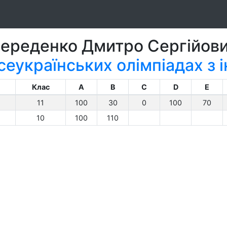
ереденко Дмитро Сергійов
сеукраїнських олімпіадах з
Клас
A
B
C
D
E
11
100
30
0
100
70
10
100
110