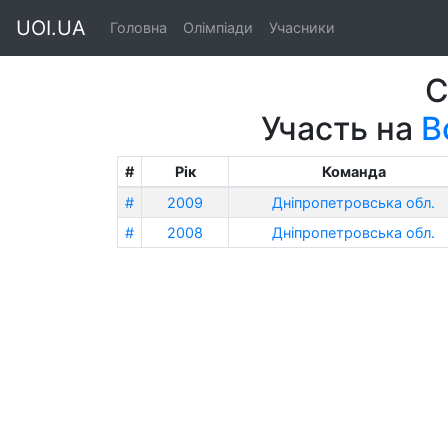
UOI.UA
Головна
Олімпіади
Учасники
С
Участь на
В
#
Рік
Команда
#
2009
Дніпропетровська обл.
#
2008
Дніпропетровська обл.