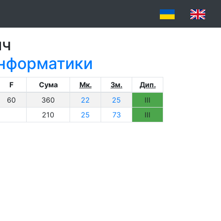
ич
 інформатики
F
Сума
Мк.
Зм.
Дип.
60
360
22
25
III
210
25
73
III