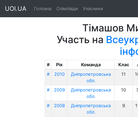
UOI.UA
Головна
Олімпіади
Учасники
Тімашов М
Участь на
Всеукр
інф
#
Рік
Команда
Клас
#
2010
Дніпропетровська
11
1
обл.
#
2009
Дніпропетровська
10
обл.
#
2008
Дніпропетровська
9
1
обл.