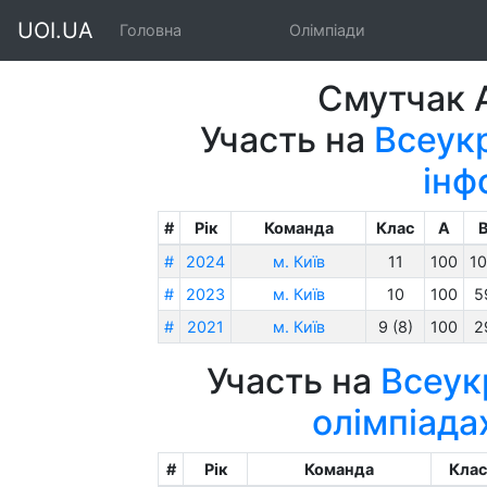
UOI.UA
Головна
Олімпіади
Смутчак А
Участь на
Всеукр
інф
#
Рік
Команда
Клас
A
#
2024
м. Київ
11
100
1
#
2023
м. Київ
10
100
5
#
2021
м. Київ
9 (8)
100
2
Участь на
Всеук
олімпіада
#
Рік
Команда
Клас