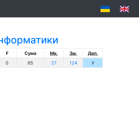
 інформатики
F
Сума
Мк.
Зм.
Дип.
0
65
27
124
У