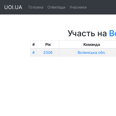
UOI.UA
Головна
Олімпіади
Учасники
Участь на
В
#
Рік
Команда
#
2006
Волинська обл.