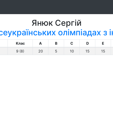
Янюк Сергій
сеукраїнських олімпіадах з
Клас
A
B
C
D
E
9 (8)
20
5
10
15
15