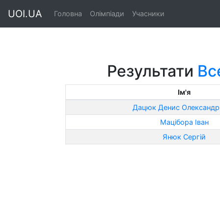
UOI.UA
Головна
Олімпіади
Учасники
Результати
Вс
Ім'я
Дацюк Денис Олександр
Мацібора Іван
Янюк Сергій