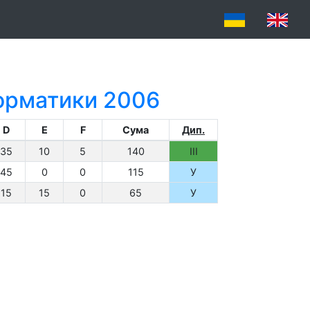
форматики 2006
D
E
F
Сума
Дип.
35
10
5
140
III
45
0
0
115
У
15
15
0
65
У