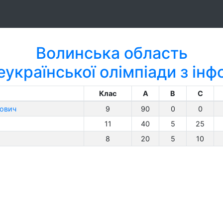
Волинська область
еукраїнської олімпіади з ін
Клас
A
B
C
ович
9
90
0
0
11
40
5
25
8
20
5
10