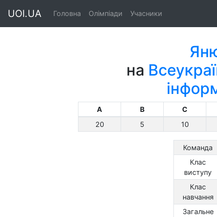
UOI.UA
Головна
Олімпіади
Учасники
Яню
на
Всеукраї
інфор
A
B
C
20
5
10
Команда
Клас
виступу
Клас
навчання
Загальне