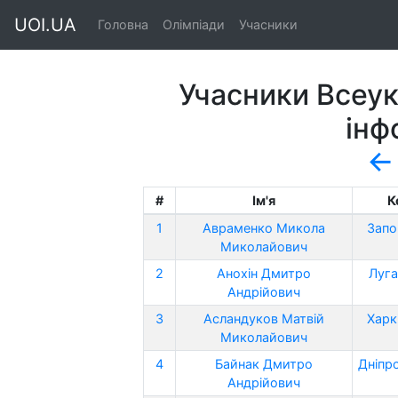
UOI.UA
Головна
Олімпіади
Учасники
Учасники Всеук
інф
←
#
Ім'я
К
1
Авраменко Микола
Запо
Миколайович
2
Анохін Дмитро
Луга
Андрійович
3
Асландуков Матвій
Харк
Миколайович
4
Байнак Дмитро
Дніпр
Андрійович