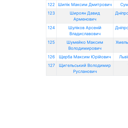
122
Шипік Максим Дмитрович
Сум
123
Широян Давид
Дніпр
Арменович
124
Шуліков Арсеній
Дніпр
Владиславович
125
Шумейко Максим
Хмель
Володимирович
126
Щерба Максим Юрійович
Льві
127
Щигельський Володимир
Русланович