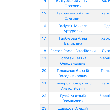
14
Вілігурський Артур
Воли
Олегович
15
Гаврашенко Антон
Харк
Олегович
16
Галіуллін Микола
Оде
Артурович
17
Гарбузова Аліна
Харк
Вікторівна
18
Глотов Роман Віталійович
Луга
19
Головач Тетяна
Черні
Олександрівна
20
Головачов Євгеній
Полт
Володимирович
21
Гончаров Володимир
Харк
Анатолійович
22
Гулей Анатолій
Черні
Васильович
23
Давидов Олексій