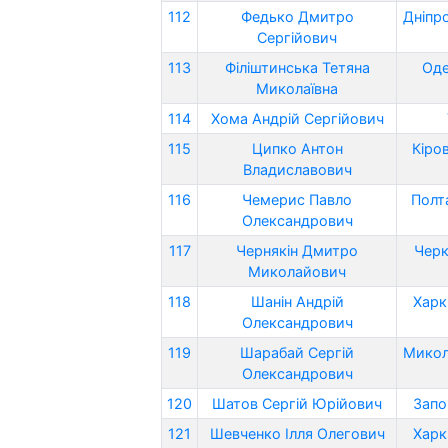
112
Федько Дмитро
Дніпр
Сергійович
113
Філіштинська Тетяна
Оде
Миколаївна
114
Хома Андрій Сергійович
115
Ципко Антон
Кіро
Владиславович
116
Чемерис Павло
Полт
Олександрович
117
Чернякін Дмитро
Черк
Миколайович
118
Шанін Андрій
Харк
Олександрович
119
Шарабай Сергій
Микол
Олександрович
120
Шатов Сергій Юрійович
Запо
121
Шевченко Ілля Олегович
Харк