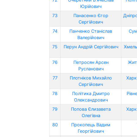
Юрійович
73
Панасенко Єгор
Дніпр
Сергійович
74
Панченко Станіслав
Сум
Валерійович
75
Перун Андрій Сергійович
Хмель
76
Петросян Арсен
Жит
Русланович
77
Плотніков Михайло
Харк
Сергійович
78
Політика Дмитро
Рівн
Олександрович
79
Попова Єлизавета
Харк
Олегівна
80
Прокопець Вадим
Георгійович