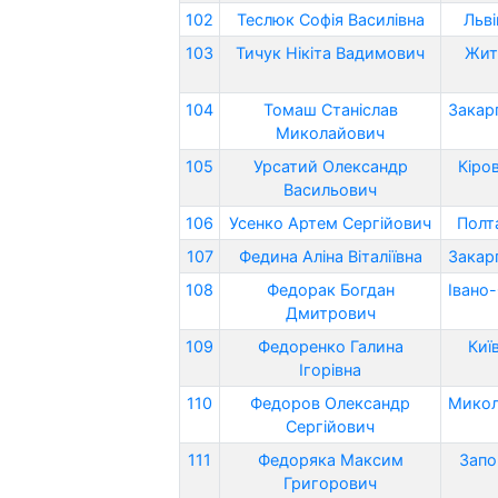
102
Теслюк Софія Василівна
Льві
103
Тичук Нікіта Вадимович
Жит
104
Томаш Станіслав
Закар
Миколайович
105
Урсатий Олександр
Кіро
Васильович
106
Усенко Артем Сергійович
Полт
107
Федина Аліна Віталіївна
Закар
108
Федорак Богдан
Івано
Дмитрович
109
Федоренко Галина
Киї
Ігорівна
110
Федоров Олександр
Микол
Сергійович
111
Федоряка Максим
Запо
Григорович