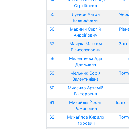
Сергійович
55
Луньов Антон
Черк
Валерійович
56
Маринін Сергій
Рівн
Андрійович
57
Мачула Максим
Запо
В'ячеславович
58
Мелентьєва Ада
Денисівна
59
Мельник Софія
Полт
Валентинівна
60
Мисечко Артемій
Вікторович
61
Михайлів Йосип
Івано
Романович
62
Михайлов Кирило
Полт
Ігорович