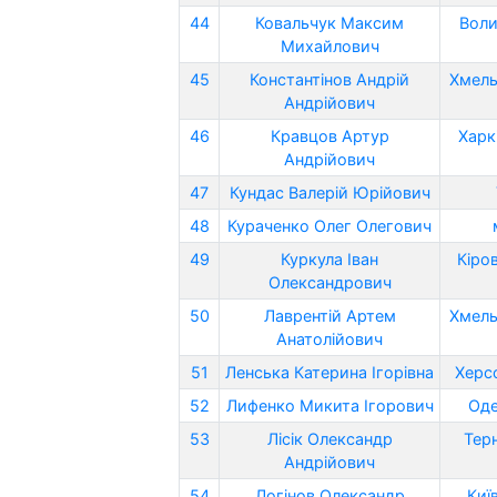
44
Ковальчук Максим
Воли
Михайлович
45
Константінов Андрій
Хмель
Андрійович
46
Кравцов Артур
Харк
Андрійович
47
Кундас Валерій Юрійович
48
Кураченко Олег Олегович
49
Куркула Іван
Кіро
Олександрович
50
Лаврентій Артем
Хмель
Анатолійович
51
Ленська Катерина Ігорівна
Херс
52
Лифенко Микита Ігорович
Оде
53
Лісік Олександр
Тер
Андрійович
54
Логінов Олександр
Киї