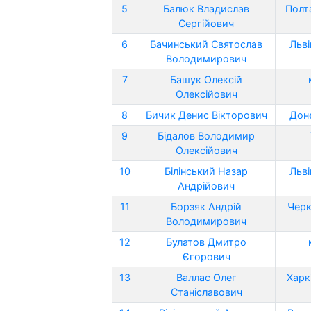
5
Балюк Владислав
Полт
Сергійович
6
Бачинський Святослав
Льві
Володимирович
7
Башук Олексій
Олексійович
8
Бичик Денис Вікторович
Дон
9
Бідалов Володимир
Олексійович
10
Білінський Назар
Льві
Андрійович
11
Борзяк Андрій
Черк
Володимирович
12
Булатов Дмитро
Єгорович
13
Валлас Олег
Харк
Станіславович