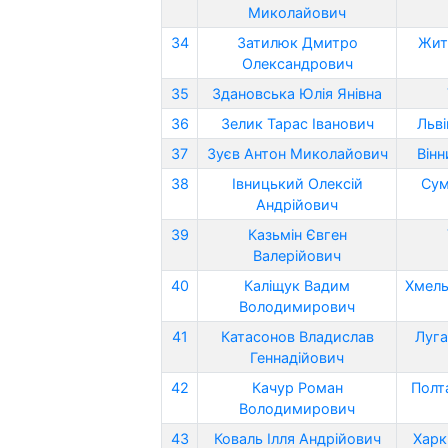
Миколайович
34
Затилюк Дмитро
Жит
Олександрович
35
Здановська Юлія Янівна
36
Зелик Тарас Іванович
Льві
37
Зуєв Антон Миколайович
Вінн
38
Івницький Олексій
Сум
Андрійович
39
Казьмін Євген
Валерійович
40
Каліщук Вадим
Хмель
Володимирович
41
Катасонов Владислав
Луга
Геннадійович
42
Качур Роман
Полт
Володимирович
43
Коваль Ілля Андрійович
Харк