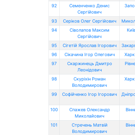
92
Семенченко Денис
Запо
Сергійович
93
Серіков Олег Сергійович
Микол
94
Сіволапов Максим
Киї
Сергійович
95
Сігетій Ярослав Ігорович
Закар
96
Сікачина Ігор Олегович
Харк
97
Скаржинець Дмитро
Рівн
Леонідович
98
Скуріхін Роман
Харк
Володимирович
99
Софійченко Ігор Ігорович
Дніпр
100
Спажев Олександр
Вінн
Миколайович
101
Стречень Матвій
Вінн
Володимирович