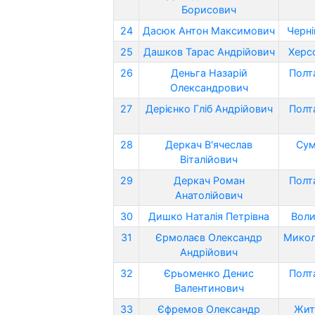
Борисович
24
Дасюк Антон Максимович
Черні
25
Дашков Тарас Андрійович
Херс
26
Деньга Назарій
Полт
Олександрович
27
Дерієнко Гліб Андрійович
Полт
28
Деркач В'ячеслав
Сум
Віталійович
29
Деркач Роман
Полт
Анатолійович
30
Дишко Наталія Петрівна
Воли
31
Єрмолаєв Олександр
Микол
Андрійович
32
Єрьоменко Денис
Полт
Валентинович
33
Єфремов Олександр
Жит