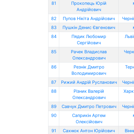
81
Прокопець Юрій
Андрійович
82
Пупов Нікіта Андрійович
Черні
83
Пушкін Денис Євгенович
84
Пядик Любомир
Льві
Сергійович
85
Рачек Владислав
Черк
Олександрович
86
Резнік Дмитро
Тер
Володимирович
87
Рижий Андрій Русланович
Черні
88
Різник Валерій
Харк
Олександрович
89
Савчук Дмитро Петрович
Черні
90
Саприкін Артем
Олексійович
91
Сахнюк Антон Юрійович
Вінн