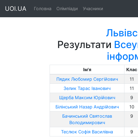
UOI.UA
Головна
Олімпіади
Учасники
Львівс
Результати
Всеу
інфор
Ім'я
Клас
Пядик Любомир Сергійович
11
Зелик Тарас Іванович
11
Щерба Максим Юрійович
9
Білінський Назар Андрійович
10
Бачинський Святослав
9
Володимирович
Теслюк Софія Василівна
9