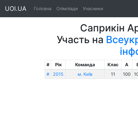
UOI.UA
Головна
Олімпіади
Учасники
Саприкін А
Участь на
Всеукр
інф
#
Рік
Команда
Клас
A
#
2015
м. Київ
11
100
1