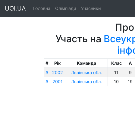
UOI.UA
Головна
Олімпіади
Учасники
Про
Участь на
Всеукр
інф
#
Рік
Команда
Клас
A
#
2002
Львівська обл.
11
9
#
2001
Львівська обл.
10
19