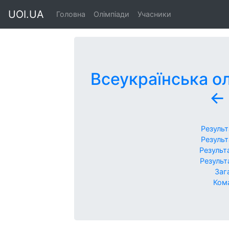
UOI.UA
Головна
Олімпіади
Учасники
Всеукраїнська ол
←
Результ
Результ
Результ
Результ
Заг
Кома