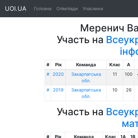
UOI.UA
Головна
Олімпіади
Учасники
Меренич Ва
Участь на
Всеукр
інф
#
Рік
Команда
Клас
A
#
2020
Закарпатська
11
100
обл.
#
2019
Закарпатська
10
26
обл.
Участь на
Всеукр
ма
#
Рік
Команда
Клас
1A
1B