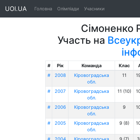
UOI.UA
Головна
Олімпіади
Учасники
Сімоненко 
Участь на
Всеукр
інф
#
Рік
Команда
Клас
#
2008
Кіровоградська
11
1
обл.
#
2007
Кіровоградська
11 (10)
1
обл.
#
2006
Кіровоградська
9
1
обл.
#
2005
Кіровоградська
9 (8)
1
обл.
#
2004
Кіровоградська
9 (7)
3