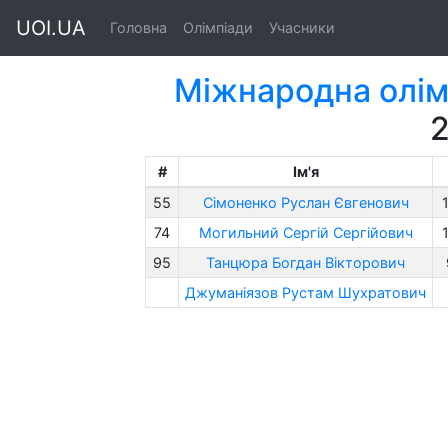
UOI.UA
Головна
Олімпіади
Учасники
Міжнародна олім
#
Ім'я
55
Сімоненко Руслан Євгенович
74
Могильний Сергій Сергійович
95
Танцюра Богдан Вікторович
Джуманіязов Рустам Шухратович