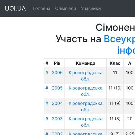
UOI.UA
Головна
Олімпіади
Учасники
Сімонен
Участь на
Всеукр
інф
#
Рік
Команда
Клас
A
#
2006
Кіровоградська
11
100
обл.
#
2005
Кіровоградська
11 (10)
100
обл.
#
2004
Кіровоградська
11 (9)
100
обл.
#
2003
Кіровоградська
11 (8)
20
обл.
#
2002
Кіровоградська
9 (7)
2.25