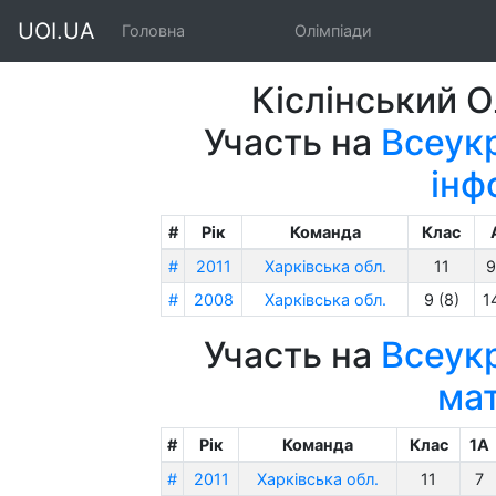
UOI.UA
Головна
Олімпіади
Кіслінський О
Участь на
Всеукр
інф
#
Рік
Команда
Клас
#
2011
Харківська обл.
11
9
#
2008
Харківська обл.
9 (8)
1
Участь на
Всеукр
ма
#
Рік
Команда
Клас
1A
#
2011
Харківська обл.
11
7