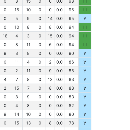
0
8
15
0
0
0.0
98
III
0
15
10
0
0
0.0
95
III
0
5
9
0
14
0.0
95
У
0
10
8
0
8
0.0
94
III
18
4
3
0
15
0.0
94
III
0
8
11
0
6
0.0
94
III
9
8
8
0
0
0.0
90
У
0
11
4
0
2
0.0
86
У
0
2
11
0
9
0.0
85
У
4
7
8
0
12
0.0
83
У
2
15
7
0
8
0.0
83
У
0
8
9
0
0
0.0
83
У
0
4
8
0
0
0.0
82
У
9
14
10
0
0
0.0
80
У
0
15
13
0
8
0.0
78
У