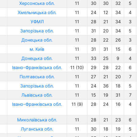
Херсонська обл.
11
30
30
32
5
Хмельницька обл.
11
24
12
34
4
УФМЛ
11
28
21
34
3
Запорізька обл.
11
31
20
34
5
Донецька обл.
11
28
22
26
3
м. Київ
11
31
31
15
6
Донецька обл.
11
33
25
9
4
Івано-Франківська обл.
11 (10)
29
28
22
6
Полтавська обл.
11
27
21
20
7
Запорізька обл.
11
24
36
18
5
Львівська обл.
11
15
19
31
7
Івано-Франківська обл.
11 (9)
28
24
16
4
Миколаївська обл.
11
28
21
23
6
Луганська обл.
11
30
18
19
5