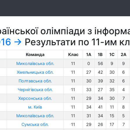
аїнської олімпіади з інформ
16
→
Результати по 11-им к
Команда
Клас
1A
1B
1C
2A
Миколаївська обл.
11
0
56
9
9
Хмельницька обл.
11
27
42
30
6
Полтавська обл.
11
30
39
32
6
Чернігівська обл.
11
33
27
35
4
Херсонська обл.
11
29
34
30
7
м. Київ
11
34
41
11
8
Миколаївська обл.
11
31
34
15
5
Сумська обл.
11
29
26
17
7