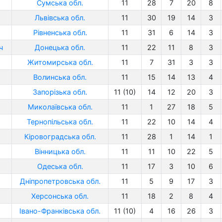
Сумська обл.
11
28
7
20
8
Львівська обл.
11
30
19
14
3
Рівненська обл.
11
31
6
14
3
ч
Донецька обл.
11
22
11
8
3
Житомирська обл.
11
7
31
3
3
Волинська обл.
11
15
14
13
4
Запорізька обл.
11 (10)
14
12
20
3
Миколаївська обл.
11
1
27
18
5
Тернопільська обл.
11
22
10
14
4
Кіровоградська обл.
11
28
1
14
1
Вінницька обл.
11
11
10
22
5
Одеська обл.
11
17
3
10
6
Дніпропетровська обл.
11
5
9
17
3
Херсонська обл.
11
18
2
8
4
Івано-Франківська обл.
11 (10)
4
16
26
3