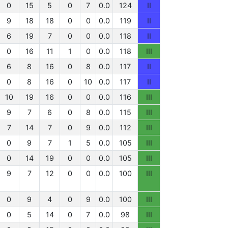
0
15
5
0
7
0.0
124
II
9
18
18
0
0
0.0
119
II
6
19
7
0
0
0.0
118
II
0
16
11
1
0
0.0
118
III
6
8
16
0
8
0.0
117
II
0
8
16
0
10
0.0
117
II
10
19
16
0
0
0.0
116
III
9
7
6
0
8
0.0
115
III
7
14
7
0
9
0.0
112
III
0
9
7
1
5
0.0
105
III
0
14
19
0
0
0.0
105
III
9
7
12
0
0
0.0
100
III
0
9
4
0
9
0.0
100
III
0
5
14
0
7
0.0
98
III