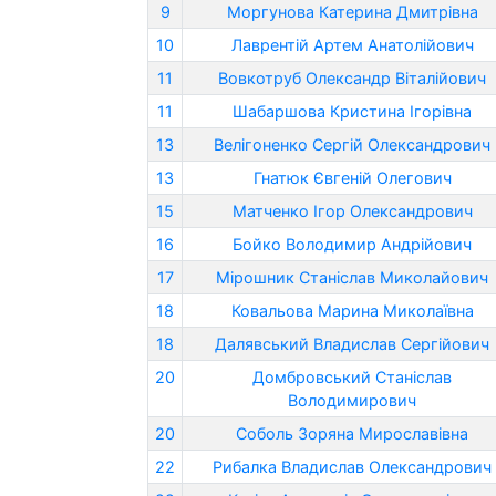
9
Моргунова Катерина Дмитрівна
10
Лаврентій Артем Анатолійович
11
Вовкотруб Олександр Віталійович
11
Шабаршова Кристина Ігорівна
13
Велігоненко Сергій Олександрович
13
Гнатюк Євгеній Олегович
15
Матченко Ігор Олександрович
16
Бойко Володимир Андрійович
17
Мірошник Станіслав Миколайович
18
Ковальова Марина Миколаївна
18
Далявський Владислав Сергійович
20
Домбровський Станіслав
Володимирович
20
Соболь Зоряна Мирославівна
22
Рибалка Владислав Олександрович