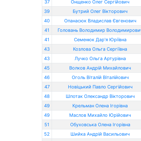
37
Онщенко Олег Сергійович
39
Бутрий Олег Вікторович
40
Опанасюк Владислав Євгенович
41
Головань Володимир Володимирови
41
Семенюк Дар'я Юріївна
43
Козлова Ольга Сергіївна
43
Лучко Ольга Артурівна
45
Волков Андрій Михайлович
46
Оголь Віталій Віталійович
47
Новіцький Павло Сергійович
48
Шпотак Олександр Вікторович
49
Крельман Олена Ігорівна
49
Маслов Михайло Юрійович
51
Обуховська Олена Ігорівна
52
Шийка Андрій Васильович