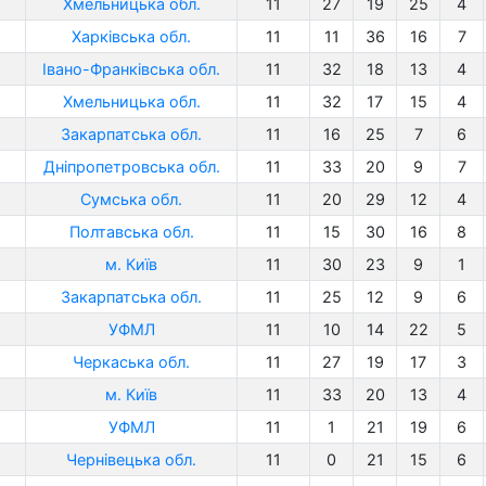
Хмельницька обл.
11
27
19
25
4
Харківська обл.
11
11
36
16
7
Івано-Франківська обл.
11
32
18
13
4
Хмельницька обл.
11
32
17
15
4
Закарпатська обл.
11
16
25
7
6
Дніпропетровська обл.
11
33
20
9
7
Сумська обл.
11
20
29
12
4
Полтавська обл.
11
15
30
16
8
м. Київ
11
30
23
9
1
Закарпатська обл.
11
25
12
9
6
УФМЛ
11
10
14
22
5
Черкаська обл.
11
27
19
17
3
м. Київ
11
33
20
13
4
УФМЛ
11
1
21
19
6
Чернівецька обл.
11
0
21
15
6