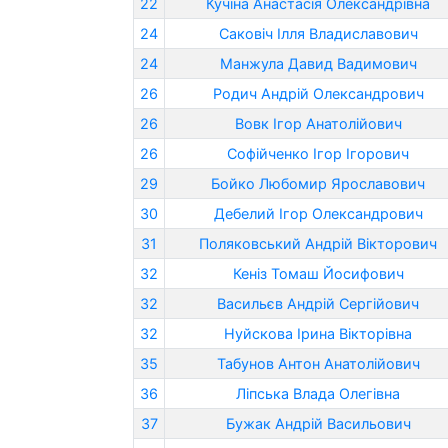
22
Кучіна Анастасія Олександрівна
24
Саковіч Ілля Владиславович
24
Манжула Давид Вадимович
26
Родич Андрій Олександрович
26
Вовк Ігор Анатолійович
26
Софійченко Ігор Ігорович
29
Бойко Любомир Ярославович
30
Дебелий Ігор Олександрович
31
Поляковський Андрій Вікторович
32
Кеніз Томаш Йосифович
32
Васильєв Андрій Сергійович
32
Нуйскова Ірина Вікторівна
35
Табунов Антон Анатолійович
36
Ліпська Влада Олегівна
37
Бужак Андрій Васильович