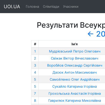
UOI.UA
Головна
Олімпіади
Учасники
Результати Всеукр
←
20
#
Ім'я
1
Мудрієвський Петро Олегович
2
Свіжак Віктор Вячеславович
3
Воробйов Олександр Сергійович
4
Дасюк Антон Максимович
5
Самойленко Олег Андрійович
5
Сукайло Катерина Ігорівна
7
Грохольська Анастасія Ігорівна
8
Гаврилюк Катерина Миколаївна