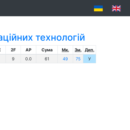
аційних технологій
E
2F
AP
Сума
Мк.
Зм.
Дип.
9
0.0
61
49
75
У