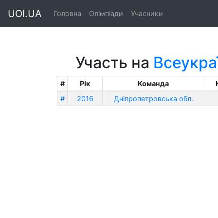
UOI.UA
Головна
Олімпіади
Учасники
Участь на
Всеукра
#
Рік
Команда
#
2016
Дніпропетровська обл.