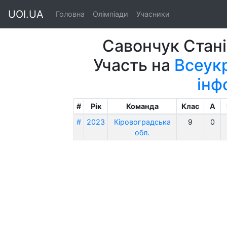
UOI.UA
Головна
Олімпіади
Учасники
Савончук Стан
Участь на
Всеукр
інф
#
Рік
Команда
Клас
A
#
2023
Кіровоградська
9
0
обл.