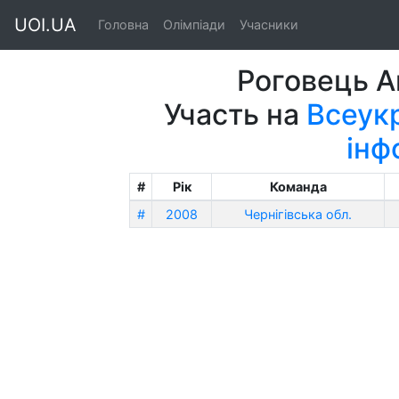
UOI.UA
Головна
Олімпіади
Учасники
Роговець А
Участь на
Всеукр
інф
#
Рік
Команда
#
2008
Чернігівська обл.