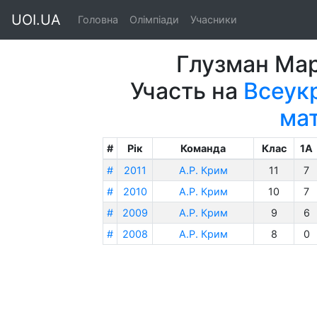
UOI.UA
Головна
Олімпіади
Учасники
Глузман Ма
Участь на
Всеукр
ма
#
Рік
Команда
Клас
1A
#
2011
А.Р. Крим
11
7
#
2010
А.Р. Крим
10
7
#
2009
А.Р. Крим
9
6
#
2008
А.Р. Крим
8
0