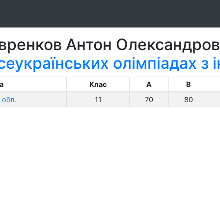
вренков Антон Олександро
сеукраїнських олімпіадах з
а
Клас
A
B
 обл.
11
70
80