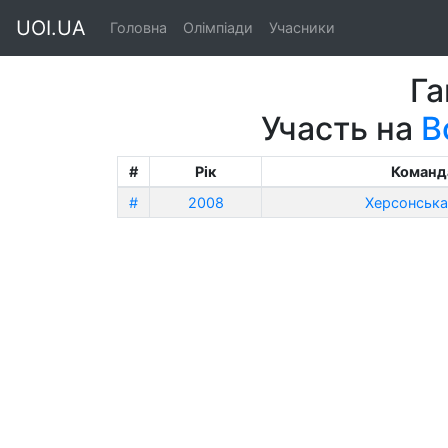
UOI.UA
Головна
Олімпіади
Учасники
Га
Участь на
В
#
Рік
Команд
#
2008
Херсонська