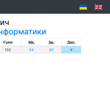
вич
 інформатики
Сума
Мк.
Зм.
Дип.
150
54
97
У