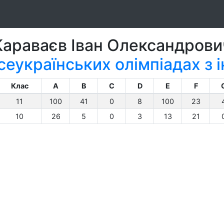
Караваєв Іван Олександрови
сеукраїнських олімпіадах з
Клас
A
B
C
D
E
F
11
100
41
0
8
100
23
10
26
5
0
3
13
21