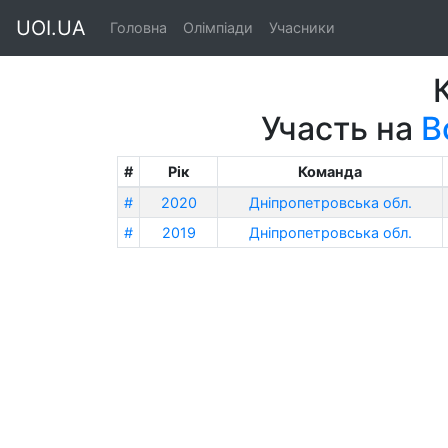
UOI.UA
Головна
Олімпіади
Учасники
Участь на
В
#
Рік
Команда
#
2020
Дніпропетровська обл.
#
2019
Дніпропетровська обл.