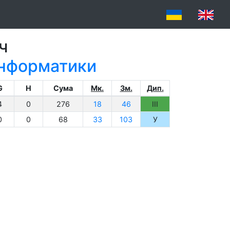
ч
 інформатики
G
H
Сума
Мк.
Зм.
Дип.
4
0
276
18
46
III
0
0
68
33
103
У