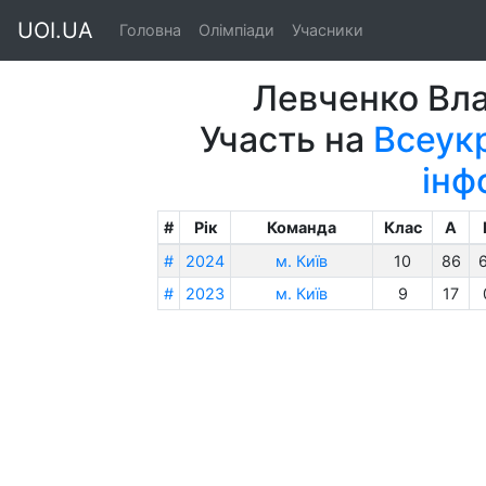
UOI.UA
Головна
Олімпіади
Учасники
Левченко Вл
Участь на
Всеукр
інф
#
Рік
Команда
Клас
A
#
2024
м. Київ
10
86
#
2023
м. Київ
9
17