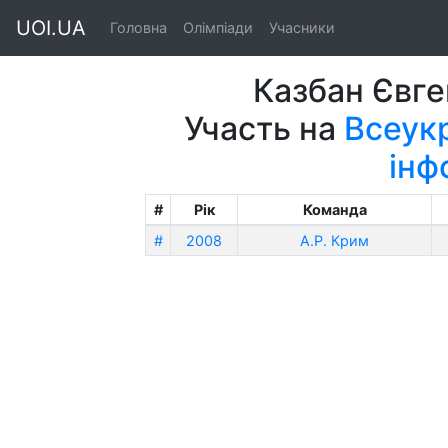
UOI.UA
Головна
Олімпіади
Учасники
Казбан Євг
Участь на
Всеукр
інф
#
Рік
Команда
#
2008
А.Р. Крим