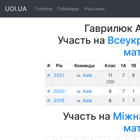
UOI.UA
Головна
Олімпіади
Учасники
Гаврилюк 
Участь на
Всеукр
ма
#
Рік
Команда
Клас
1A
1B
#
2021
м. Київ
11
7
6
(10)
#
2020
м. Київ
9
7
1
#
2019
м. Київ
8
7
7
Участь на
Міжна
ма