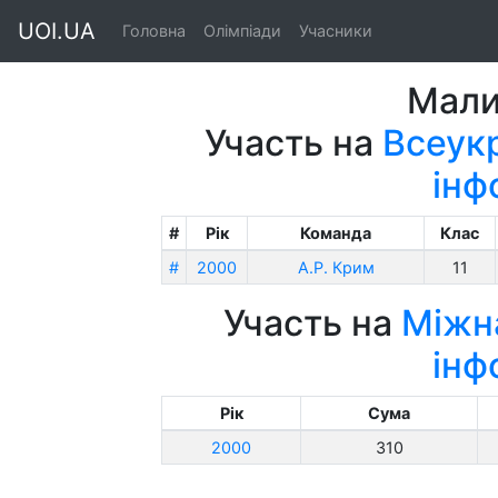
UOI.UA
Головна
Олімпіади
Учасники
Мали
Участь на
Всеукр
інф
#
Рік
Команда
Клас
#
2000
А.Р. Крим
11
Участь на
Міжна
інф
Рік
Сума
2000
310