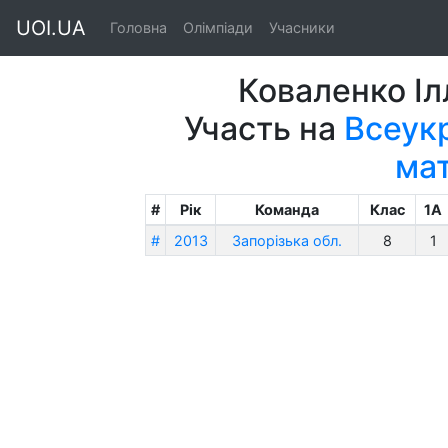
UOI.UA
Головна
Олімпіади
Учасники
Коваленко І
Участь на
Всеукр
ма
#
Рік
Команда
Клас
1A
#
2013
Запорізька обл.
8
1