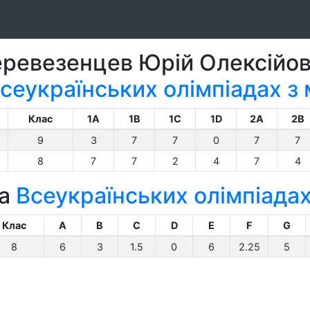
ревезенцев Юрій Олексійо
сеукраїнських олімпіадах з
Клас
1A
1B
1C
1D
2A
2B
9
3
7
7
0
7
7
8
7
7
2
4
7
4
на
Всеукраїнських олімпіадах
Клас
A
B
C
D
E
F
G
8
6
3
1.5
0
6
2.25
5