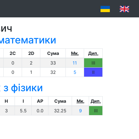
вич
 математики
2C
2D
Сума
Мк.
Дип.
0
2
33
11
III
0
1
32
5
II
 з фізики
H
I
AP
Сума
Мк.
Дип.
3
5.5
0.0
32.25
9
III