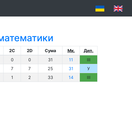
 математики
2C
2D
Сума
Мк.
Дип.
0
0
31
11
III
7
7
25
31
У
1
2
33
14
III