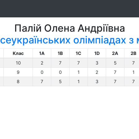
Палій Олена Андріївна
сеукраїнських олімпіадах з
Клас
1A
1B
1C
1D
2A
2B
10
2
7
7
3
5
7
9
0
0
1
2
7
1
8
7
5
1
3
7
7