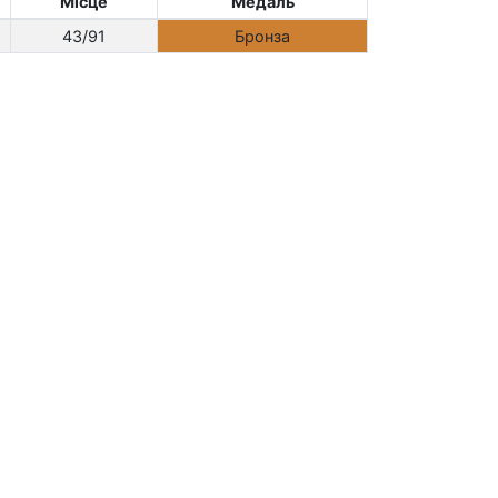
Місце
Медаль
43/91
Бронза