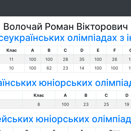
Волочай Роман Вікторович
сеукраїнських олімпіадах з
Клас
A
B
C
D
E
F
11
100
100
28
35
100
26
1
10
100
62
23
14
100
100
1
їнських юніорських олімпіа
Клас
A
B
C
D
8
100
23
25
19
йських юніорських олімпіад