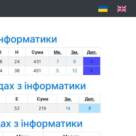
 інформатики
G
H
Сума
Мк.
Зм.
Дип.
8
24
431
7
9
II
4
38
451
5
12
II
дах з інформатики
E
Сума
Зм.
Дип.
52
219
18
У
ах з інформатики