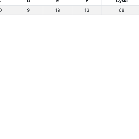
C
D
E
F
Сума
0
9
19
13
68