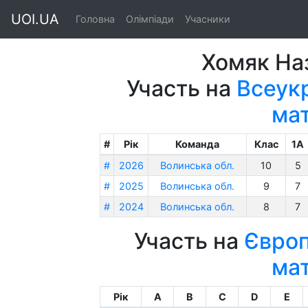
UOI.UA
Головна
Олімпіади
Учасники
Хомяк На
Участь на
Всеукр
ма
#
Рік
Команда
Клас
1A
#
2026
Волинська обл.
10
5
#
2025
Волинська обл.
9
7
#
2024
Волинська обл.
8
7
Участь на
Європ
ма
Рік
A
B
C
D
E