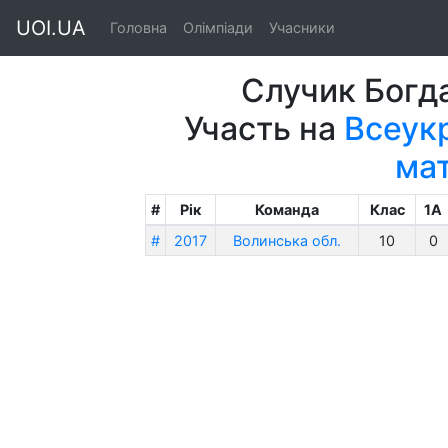
UOI.UA
Головна
Олімпіади
Учасники
Случик Богд
Участь на
Всеукр
ма
#
Рік
Команда
Клас
1A
#
2017
Волинська обл.
10
0