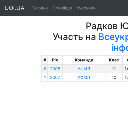
UOI.UA
Головна
Олімпіади
Учасники
Радков Ю
Участь на
Всеукр
інф
#
Рік
Команда
Клас
#
2008
УФМЛ
11
1
#
2007
УФМЛ
10
1