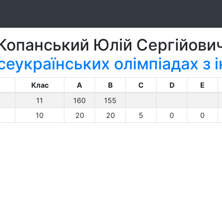
Копанський Юлій Сергійови
сеукраїнських олімпіадах з
Клас
A
B
C
D
E
11
160
155
10
20
20
5
0
0