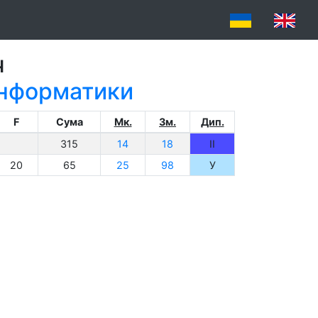
ч
 інформатики
F
Сума
Мк.
Зм.
Дип.
315
14
18
II
20
65
25
98
У