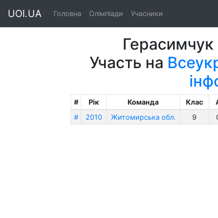
UOI.UA
Головна
Олімпіади
Учасники
Герасимчук 
Участь на
Всеукр
інф
#
Рік
Команда
Клас
#
2010
Житомирська обл.
9