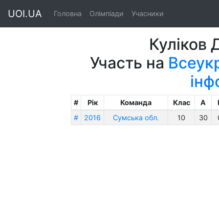
UOI.UA
Головна
Олімпіади
Учасники
Куліков 
Участь на
Всеукр
інф
#
Рік
Команда
Клас
A
#
2016
Сумська обл.
10
30