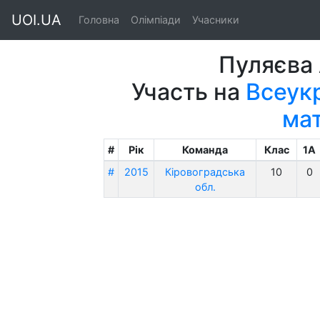
UOI.UA
Головна
Олімпіади
Учасники
Пуляєва 
Участь на
Всеукр
ма
#
Рік
Команда
Клас
1A
#
2015
Кіровоградська
10
0
обл.